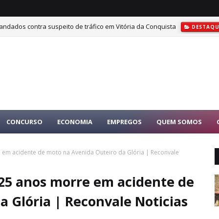
ndados contra suspeito de tráfico em Vitória da Conquista
DESTAQU
CONCURSO
ECONOMIA
EMPREGOS
QUEM SOMOS
 em acidente de moto na Avenida Outeiro da Glória | Reconvale
25 anos morre em acidente de
 Glória | Reconvale Noticias