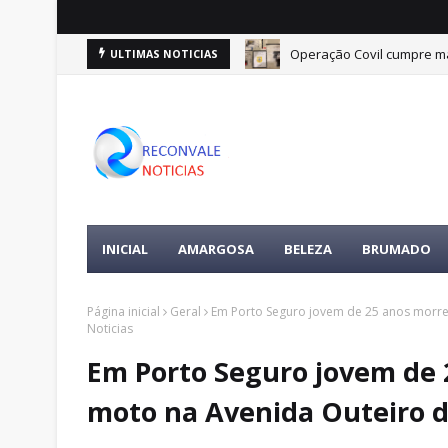
Operação Covil cumpre ma
ULTIMAS NOTICIAS
INICIAL
AMARGOSA
BELEZA
BRUMADO
Página inicial
Geral
Em Porto Seguro jovem de 25 anos morre
Noticias
Em Porto Seguro jovem de 
moto na Avenida Outeiro da