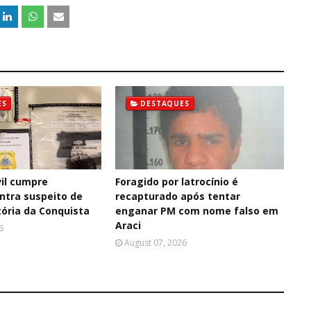
ES
DESTAQUES
il cumpre
Foragido por latrocínio é
tra suspeito de
recapturado após tentar
tória da Conquista
enganar PM com nome falso em
Araci
6
August 07, 2026