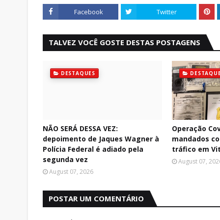
Facebook
Twitter
TALVEZ VOCÊ GOSTE DESTAS POSTAGENS
DESTAQUES
DESTAQU
NÃO SERÁ DESSA VEZ:
Operação Cov
depoimento de Jaques Wagner à
mandados con
Polícia Federal é adiado pela
tráfico em Vi
segunda vez
August 07, 202
August 07, 2026
POSTAR UM COMENTÁRIO