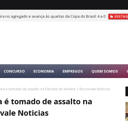
, vira no agregado e avança às quartas da Copa do Brasil: 4 a 0
DESTAQ
CONCURSO
ECONOMIA
EMPREGOS
QUEM SOMOS
ena é tomado de assalto na Estrada do Inhame | Reconvale Noticias
 é tomado de assalto na
vale Noticias