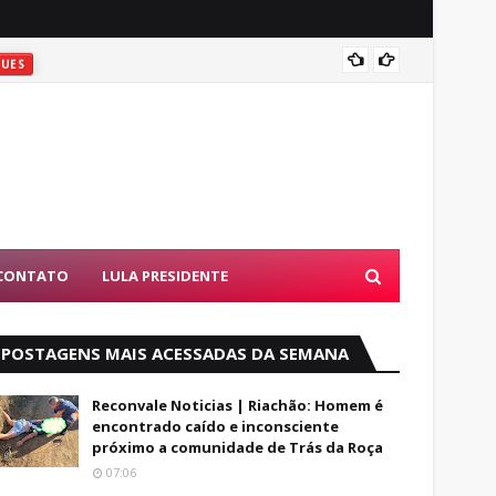
ATIRAR
UES
D
CONTATO
LULA PRESIDENTE
POSTAGENS MAIS ACESSADAS DA SEMANA
Reconvale Noticias | Riachão: Homem é
encontrado caído e inconsciente
próximo a comunidade de Trás da Roça
07:06