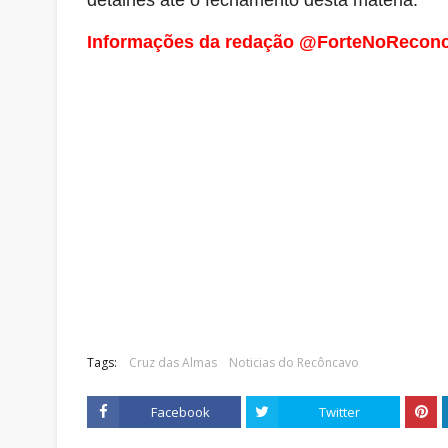
detalhes até o fechamento desta matéria.
Informações da redação @ForteNoRecon
Tags:
Cruz das Almas
Noticias do Recôncavo
Facebook
Twitter