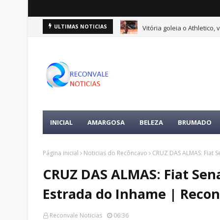
Vitória goleia o Athletico
ULTIMAS NOTICIAS
INICIAL
AMARGOSA
BELEZA
BRUMADO
Página inicial
Noticias do Recôncavo
CRUZ DAS ALMAS: Fiat S
CRUZ DAS ALMAS: Fiat Sena
Estrada do Inhame | Recon
Reconvale Noticias
06:36