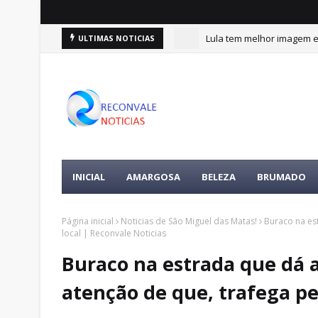
Lula tem melhor imagem en
ULTIMAS NOTICIAS
INICIAL
AMARGOSA
BELEZA
BRUMADO
Página inicial
Noticias de São Miguel das Matas!
Buraco na es
local | Reconvale Noticias
Buraco na estrada que dá 
atenção de que, trafega pel