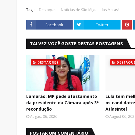
Tags:
Destaques
Noticias de São Miguel das Matas!
Facebook
Twitter
TALVEZ VOCÊ GOSTE DESTAS POSTAGENS
DESTAQUES
DESTAQU
Lamarão: MP pede afastamento
Lula tem mel
da presidente da Câmara após 3ª
os candidatos
recondução
AtlasIntel
August 06, 2026
August 06, 202
POSTAR UM COMENTÁRIO