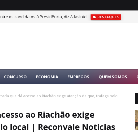
tre os candidatos à Presidência, diz AtlasIntel
DESTAQUES
CONCURSO
ECONOMIA
EMPREGOS
QUEM SOMOS
trada que dá acesso ao Riachão exige atenção de que, trafega pelo
acesso ao Riachão exige
o local | Reconvale Noticias