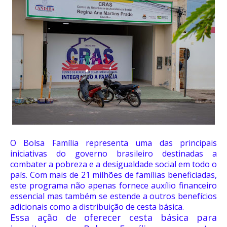
O Bolsa Família representa uma das principais
iniciativas do governo brasileiro destinadas a
combater a pobreza e a desigualdade social em todo o
país. Com mais de 21 milhões de famílias beneficiadas,
este programa não apenas fornece auxílio financeiro
essencial mas também se estende a outros benefícios
adicionais como a distribuição de cesta básica.
Essa ação de oferecer cesta básica para