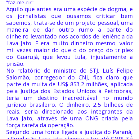
"faz-me-rir".
Aquilo que antes era uma espécie de dogma, e
os jornalistas que ousamos criticar bem
sabemos, trata-se de um projeto pessoal, uma
maneira de dar outro rumo a parte do
dinheiro levantado nos acordos de leniência da
Lava Jato. E era muito dinheiro mesmo, valor
mil vezes maior do que o do preço do triplex
do Guarujá, que levou Lula, injustamente a
prisão.
No relatório do ministro do STJ, Luís Felipe
Salomão, corregedor do CNJ, fica claro que
parte da multa de US$ 853,2 milhões, aplicada
pela Justiça dos Estados Unidos à Petrobras,
teria um destino inacreditável no mundo
jurídico brasileiro. O dinheiro, 2,5 bilhões de
reais, seria direcionado aos integrantes da
Lava Jato, através de uma ONG criada pela
força tarefa da operação.
Segundo uma fonte ligada a justiça do Paraná,
a Fundação Lava Jato chegou a ter até CNPJ. Só