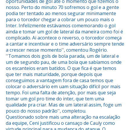
oportunidades de gol até o momento que fizemos o
nosso. Perto do minuto 70 sofremos o gol e a gente
podia ter tentado ao menos segurar minimamente
para o torcedor chegar a cobrar um pouco mais o
Inter. Infelizmente estávamos comemorando o gol
ainda e tomar um gol de lateral da maneira como foi é
complicado. Ai acontece o reverso, o torcedor começa
a cantar e incentivar e o time adversário sempre tende
a crescer nesse momento'', comentou Rogério.
''Tomamos dois gols de bola parada, um de lateral e
um de segundo pau, de uma bola que sabíamos onde
os escanteios eram batidos. O que fica é que temos
que ter mais maturidade, porque depois que
conseguimos a vantagem fora de casa temos que
colocar o adversário em uam situação difícil por mais
tempo. Foi uma falta de atenção, por mais que seja
tomar um gol pro time do inter, que tem uma
qualidade pra criar. Mas de um lateral assim, foge um
pouco do nosso padrão'', completou.
Questionado sobre mais uma alteração na escalação
da equipe, Ceni justificou o cansaço de Cauly como
virtude principal para a mudança do ataque. O