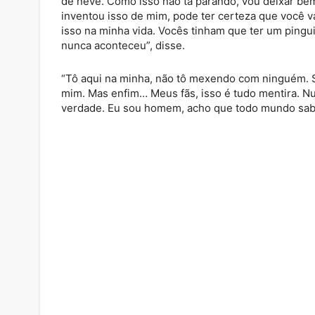
de neve. Como isso não tá parando, vou deixar bem
inventou isso de mim, pode ter certeza que você va
isso na minha vida. Vocês tinham que ter um pingui
nunca aconteceu”, disse.
“Tô aqui na minha, não tô mexendo com ninguém. 
mim. Mas enfim… Meus fãs, isso é tudo mentira. Nun
verdade. Eu sou homem, acho que todo mundo sabe 