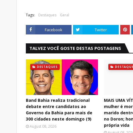
Tags:
Destaques
Geral
Facebook
Twitter
TALVEZ VOCÊ GOSTE DESTAS POSTAGENS
DESTAQUES
DESTAQU
Band Bahia realiza tradicional
MAIS UMA VÍT
debate entre candidatos ao
mulher é mor
Governo da Bahia para mais de
marido dentr
300 cidades neste domingo (9)
no Doron; ho
própria vida
August 08, 2026
August 08, 202