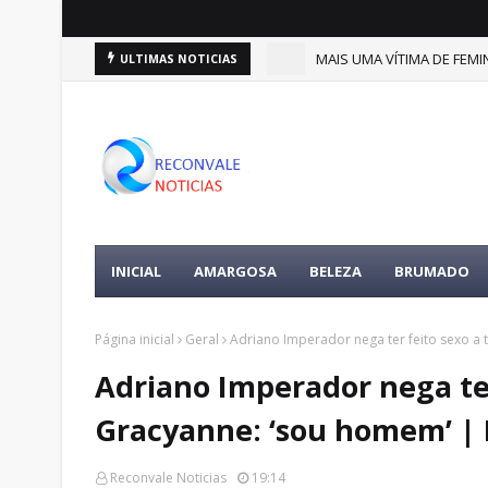
(9)
MAIS UMA VÍTIMA DE FEMIN
ULTIMAS NOTICIAS
DESTAQUES
INICIAL
AMARGOSA
BELEZA
BRUMADO
Página inicial
Geral
Adriano Imperador nega ter feito sexo a 
Adriano Imperador nega ter
Gracyanne: ‘sou homem’ | 
Reconvale Noticias
19:14