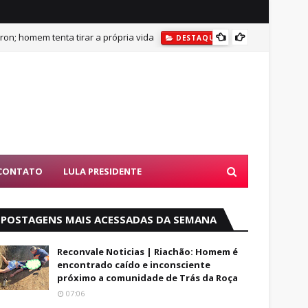
on; homem tenta tirar a própria vida
DESTAQUES
BUSCAS POR AD
DESTAQU
CONTATO
LULA PRESIDENTE
POSTAGENS MAIS ACESSADAS DA SEMANA
Reconvale Noticias | Riachão: Homem é
encontrado caído e inconsciente
próximo a comunidade de Trás da Roça
07:06