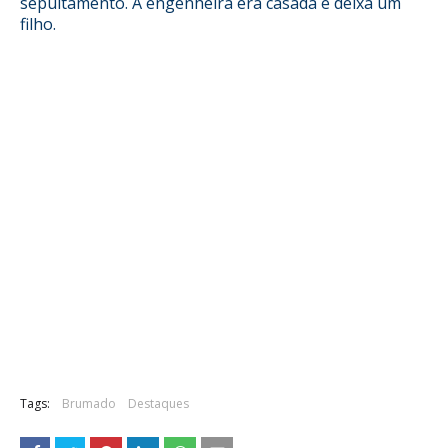
sepultamento. A engenheira era casada e deixa um
filho.
Tags:
Brumado
Destaques