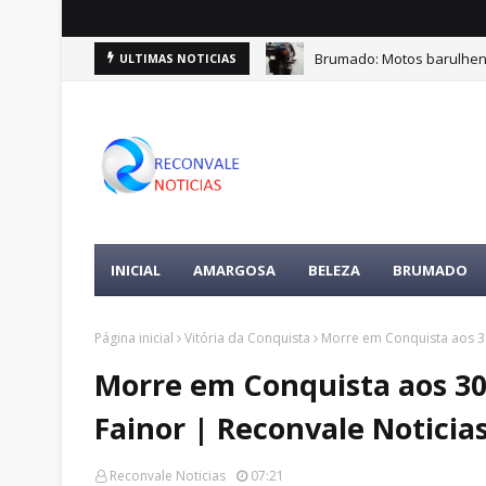
Brumado: Motos barulhen
ULTIMAS NOTICIAS
INICIAL
AMARGOSA
BELEZA
BRUMADO
Página inicial
Vitória da Conquista
Morre em Conquista aos 30
Morre em Conquista aos 30
Fainor | Reconvale Noticia
Reconvale Noticias
07:21