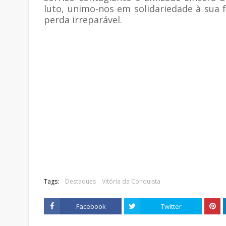
luto, unimo-nos em solidariedade à sua 
perda irreparável.
Tags:
Destaques
Vitória da Conquista
Facebook
Twitter