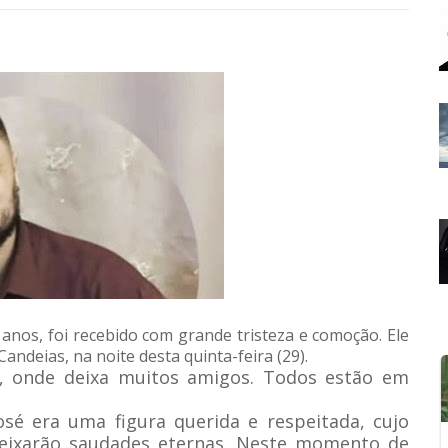
anos, foi recebido com grande tristeza e comoção. Ele
andeias, na noite desta quinta-feira (29).
or, onde deixa muitos amigos. Todos estão em
osé era uma figura querida e respeitada, cujo
 deixarão saudades eternas. Neste momento de