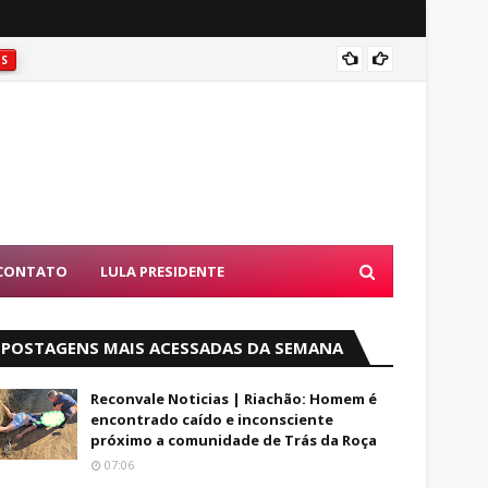
Coité:
ES
CONTATO
LULA PRESIDENTE
POSTAGENS MAIS ACESSADAS DA SEMANA
Reconvale Noticias | Riachão: Homem é
encontrado caído e inconsciente
próximo a comunidade de Trás da Roça
07:06