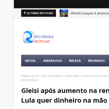
Alfredo Gaspar é anuncia
ULTIMAS NOTICIAS
INICIAL
AMARGOSA
BELEZA
BRUMADO
Página inicial
Lula Presidente
Gleisi após aumento na renda d
das famílias'
Gleisi após aumento na ren
Lula quer dinheiro na mão 