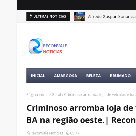
Alfredo Gaspar é anuncia
ULTIMAS NOTICIAS
INICIAL
AMARGOSA
BELEZA
BRUMADO
Página inicial
Geral
Criminoso arromba loja de veículos e fur
Criminoso arromba loja de 
BA na região oeste.| Recon
Reconvale Noticias
05:47