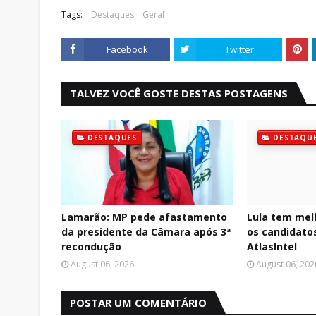
Tags:
Destaques
Geral
Facebook
Twitter
TALVEZ VOCÊ GOSTE DESTAS POSTAGENS
DESTAQUES
DESTAQU
Lamarão: MP pede afastamento
Lula tem mel
da presidente da Câmara após 3ª
os candidatos
recondução
AtlasIntel
August 06, 2026
August 06, 202
POSTAR UM COMENTÁRIO