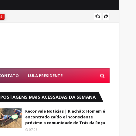
Coité:
ES
CONTATO
LULA PRESIDENTE
POSTAGENS MAIS ACESSADAS DA SEMANA
Reconvale Noticias | Riachão: Homem é
encontrado caído e inconsciente
próximo a comunidade de Trás da Roça
07:06