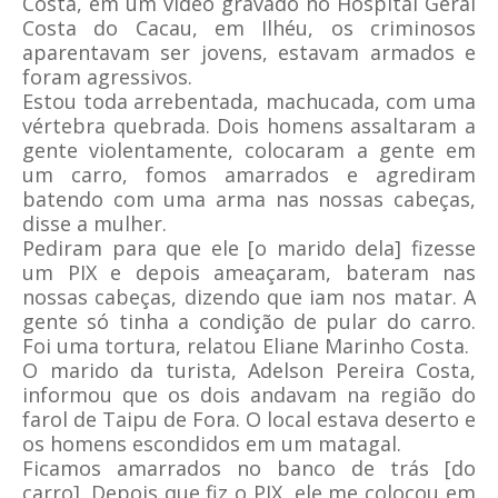
Costa, em um vídeo gravado no Hospital Geral
Costa do Cacau, em Ilhéu, os criminosos
aparentavam ser jovens, estavam armados e
foram agressivos.
Estou toda arrebentada, machucada, com uma
vértebra quebrada. Dois homens assaltaram a
gente violentamente, colocaram a gente em
um carro, fomos amarrados e agrediram
batendo com uma arma nas nossas cabeças,
disse a mulher.
Pediram para que ele [o marido dela] fizesse
um PIX e depois ameaçaram, bateram nas
nossas cabeças, dizendo que iam nos matar. A
gente só tinha a condição de pular do carro.
Foi uma tortura, relatou Eliane Marinho Costa.
O marido da turista, Adelson Pereira Costa,
informou que os dois andavam na região do
farol de Taipu de Fora. O local estava deserto e
os homens escondidos em um matagal.
Ficamos amarrados no banco de trás [do
carro]. Depois que fiz o PIX, ele me colocou em