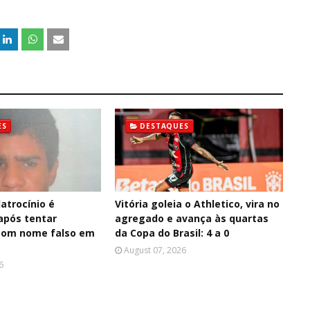
ES
DESTAQUES
latrocínio é
Vitória goleia o Athletico, vira no
após tentar
agregado e avança às quartas
com nome falso em
da Copa do Brasil: 4 a 0
August 07, 2026
6