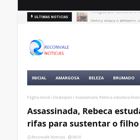
Foragido por latrocínio 
Vitória goleia o Athletico
ULTIMAS NOTICIAS
INICIAL
AMARGOSA
BELEZA
BRUMADO
Página inicial
Destaques
Assassinada, Rebeca estudava Ensino
Assassinada, Rebeca estud
rifas para sustentar o filh
Reconvale Noticias
06:01