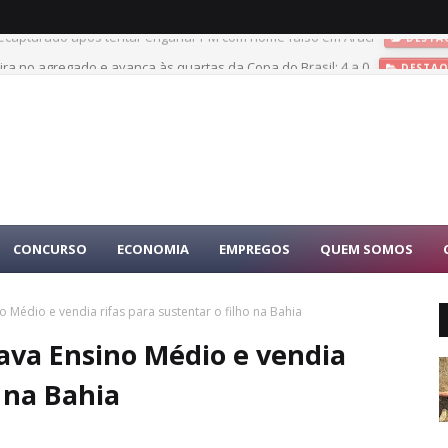
é recapturado após tentar enganar PM com nome falso em Araci
DESTA
, vira no agregado e avança às quartas da Copa do Brasil: 4 a 0
DESTAQ
CONCURSO
ECONOMIA
EMPREGOS
QUEM SOMOS
 Médio e vendia rifas para sustentar o filho na Bahia
ava Ensino Médio e vendia
o na Bahia