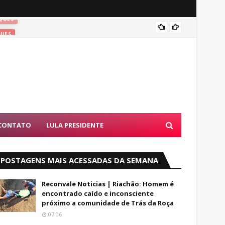
QUES
ATIRAR
UES
D
CONTATO
LULA PRESIDENTE
POSTAGENS MAIS ACESSADAS DA SEMANA
Reconvale Noticias | Riachão: Homem é
encontrado caído e inconsciente
próximo a comunidade de Trás da Roça
07:06