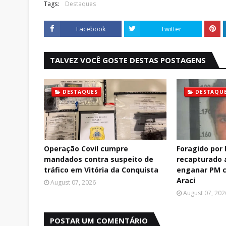
Tags:
Destaques
Facebook
Twitter
TALVEZ VOCÊ GOSTE DESTAS POSTAGENS
DESTAQUES
DESTAQU
Operação Covil cumpre
Foragido por 
mandados contra suspeito de
recapturado 
tráfico em Vitória da Conquista
enganar PM 
Araci
August 07, 2026
August 07, 202
POSTAR UM COMENTÁRIO