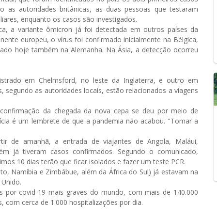
o as autoridades britânicas, as duas pessoas que testaram
iares, enquanto os casos são investigados.
ica, a variante ômicron já foi detectada em outros países da
ente europeu, o vírus foi confirmado inicialmente na Bélgica,
ciado hoje também na Alemanha. Na Ásia, a detecção ocorreu
strado em Chelmsford, no leste da Inglaterra, e outro em
, segundo as autoridades locais, estão relacionados a viagens
 a confirmação da chegada da nova cepa se deu por meio de
tícia é um lembrete de que a pandemia não acabou. "Tomar a
rtir de amanhã, a entrada de viajantes de Angola, Maláui,
ém já tiveram casos confirmados. Segundo o comunicado,
mos 10 dias terão que ficar isolados e fazer um teste PCR.
oto, Namíbia e Zimbábue, além da África do Sul) já estavam na
 Unido.
es por covid-19 mais graves do mundo, com mais de 140.000
 com cerca de 1.000 hospitalizações por dia.