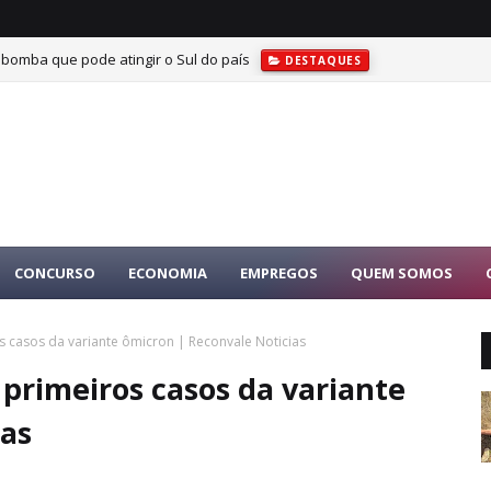
 bomba que pode atingir o Sul do país
DESTAQUES
CONCURSO
ECONOMIA
EMPREGOS
QUEM SOMOS
os casos da variante ômicron | Reconvale Noticias
 primeiros casos da variante
ias