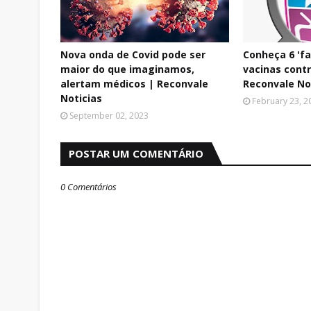
Nova onda de Covid pode ser
Conheça 6 'f
maior do que imaginamos,
vacinas contr
alertam médicos | Reconvale
Reconvale No
Noticias
February 23, 2
September 02, 2023
POSTAR UM COMENTÁRIO
0 Comentários