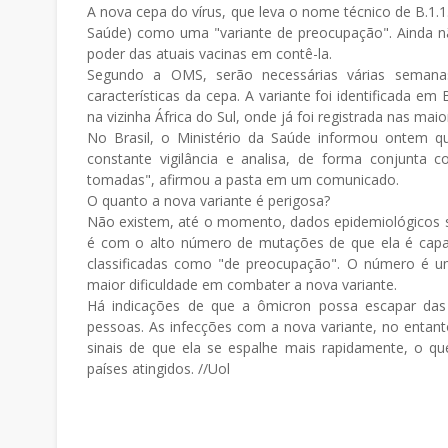
A nova cepa do vírus, que leva o nome técnico de B.1.
Saúde) como uma "variante de preocupação". Ainda não
poder das atuais vacinas em contê-la.
Segundo a OMS, serão necessárias várias semana
características da cepa. A variante foi identificada 
na vizinha África do Sul, onde já foi registrada nas maio
No Brasil, o Ministério da Saúde informou ontem q
constante vigilância e analisa, de forma conjunta
tomadas", afirmou a pasta em um comunicado.
O quanto a nova variante é perigosa?
Não existem, até o momento, dados epidemiológicos s
é com o alto número de mutações de que ela é capaz
classificadas como "de preocupação". O número é u
maior dificuldade em combater a nova variante.
Há indicações de que a ômicron possa escapar das 
pessoas. As infecções com a nova variante, no entant
sinais de que ela se espalhe mais rapidamente, o q
países atingidos. //Uol