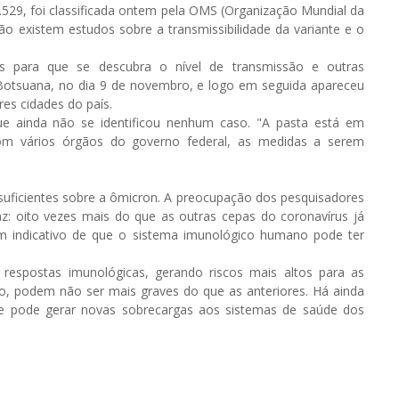
1.529, foi classificada ontem pela OMS (Organização Mundial da
 existem estudos sobre a transmissibilidade da variante e o
s para que se descubra o nível de transmissão e outras
em Botsuana, no dia 9 de novembro, e logo em seguida apareceu
res cidades do país.
ue ainda não se identificou nenhum caso. "A pasta está em
 com vários órgãos do governo federal, as medidas a serem
uficientes sobre a ômicron. A preocupação dos pesquisadores
: oito vezes mais do que as outras cepas do coronavírus já
m indicativo de que o sistema imunológico humano pode ter
respostas imunológicas, gerando riscos mais altos para as
o, podem não ser mais graves do que as anteriores. Há ainda
ue pode gerar novas sobrecargas aos sistemas de saúde dos