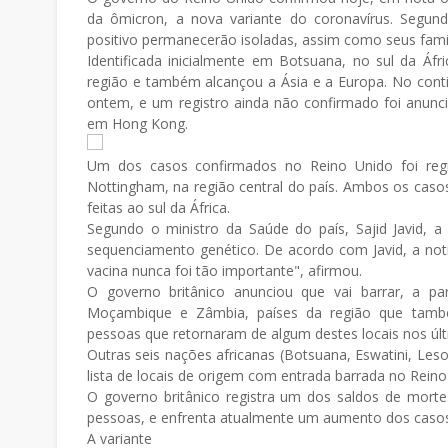
da ômicron, a nova variante do coronavírus. Segund
positivo permanecerão isoladas, assim como seus famil
Identificada inicialmente em Botsuana, no sul da Áfr
região e também alcançou a Ásia e a Europa. No contin
ontem, e um registro ainda não confirmado foi anun
em Hong Kong.
Um dos casos confirmados no Reino Unido foi regi
Nottingham, na região central do país. Ambos os casos
feitas ao sul da África.
Segundo o ministro da Saúde do país, Sajid Javid,
sequenciamento genético. De acordo com Javid, a no
vacina nunca foi tão importante", afirmou.
O governo britânico anunciou que vai barrar, a pa
Moçambique e Zâmbia, países da região que tamb
pessoas que retornaram de algum destes locais nos últi
Outras seis nações africanas (Botsuana, Eswatini, Les
lista de locais de origem com entrada barrada no Reino
O governo britânico registra um dos saldos de mort
pessoas, e enfrenta atualmente um aumento dos casos,
A variante