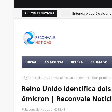
Entenda o que é o ciclone
ULTIMAS NOTICIAS
INICIAL
AMARGOSA
BELEZA
BRUMADO
Página inicial
Destaques
Reino Unido identifica dois primeir
Reino Unido identifica dois
ômicron | Reconvale Notic
Reconvale Noticias
13:43