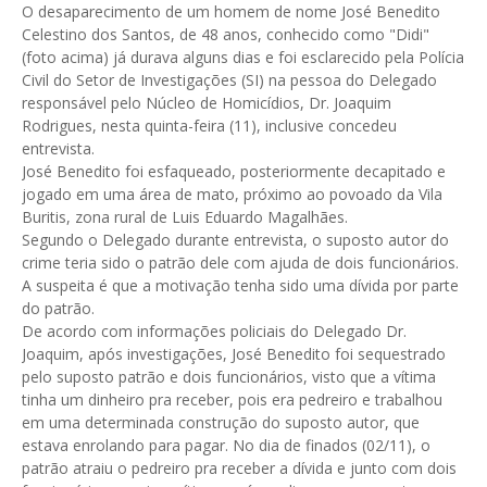
O desaparecimento de um homem de nome José Benedito
Celestino dos Santos, de 48 anos, conhecido como "Didi"
(foto acima) já durava alguns dias e foi esclarecido pela Polícia
Civil do Setor de Investigações (SI) na pessoa do Delegado
responsável pelo Núcleo de Homicídios, Dr. Joaquim
Rodrigues, nesta quinta-feira (11), inclusive concedeu
entrevista.
José Benedito foi esfaqueado, posteriormente decapitado e
jogado em uma área de mato, próximo ao povoado da Vila
Buritis, zona rural de Luis Eduardo Magalhães.
Segundo o Delegado durante entrevista, o suposto autor do
crime teria sido o patrão dele com ajuda de dois funcionários.
A suspeita é que a motivação tenha sido uma dívida por parte
do patrão.
De acordo com informações policiais do Delegado Dr.
Joaquim, após investigações, José Benedito foi sequestrado
pelo suposto patrão e dois funcionários, visto que a vítima
tinha um dinheiro pra receber, pois era pedreiro e trabalhou
em uma determinada construção do suposto autor, que
estava enrolando para pagar. No dia de finados (02/11), o
patrão atraiu o pedreiro pra receber a dívida e junto com dois