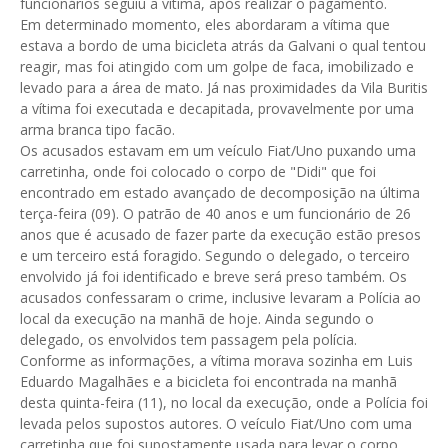
funcionários seguiu a vítima, após realizar o pagamento.
Em determinado momento, eles abordaram a vítima que
estava a bordo de uma bicicleta atrás da Galvani o qual tentou
reagir, mas foi atingido com um golpe de faca, imobilizado e
levado para a área de mato. Já nas proximidades da Vila Buritis
a vítima foi executada e decapitada, provavelmente por uma
arma branca tipo facão.
Os acusados estavam em um veículo Fiat/Uno puxando uma
carretinha, onde foi colocado o corpo de "Didi" que foi
encontrado em estado avançado de decomposição na última
terça-feira (09). O patrão de 40 anos e um funcionário de 26
anos que é acusado de fazer parte da execução estão presos
e um terceiro está foragido. Segundo o delegado, o terceiro
envolvido já foi identificado e breve será preso também. Os
acusados confessaram o crime, inclusive levaram a Polícia ao
local da execução na manhã de hoje. Ainda segundo o
delegado, os envolvidos tem passagem pela polícia.
Conforme as informações, a vítima morava sozinha em Luis
Eduardo Magalhães e a bicicleta foi encontrada na manhã
desta quinta-feira (11), no local da execução, onde a Polícia foi
levada pelos supostos autores. O veículo Fiat/Uno com uma
carretinha que foi supostamente usada para levar o corpo