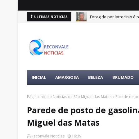
Foragido por latrocínio 
ULTIMAS NOTICIAS
INICIAL
AMARGOSA
BELEZA
BRUMADO
Página inicial
Noticias de São Miguel das Matas!
Parede de po
Parede de posto de gasoli
Miguel das Matas
Reconvale Noticias
19:39