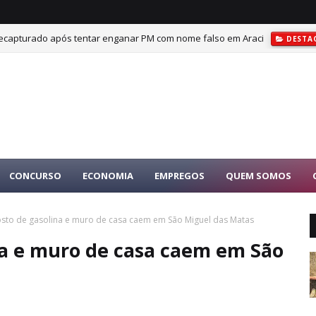
é recapturado após tentar enganar PM com nome falso em Araci
DESTA
CONCURSO
ECONOMIA
EMPREGOS
QUEM SOMOS
sto de gasolina e muro de casa caem em São Miguel das Matas
na e muro de casa caem em São