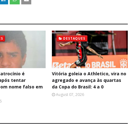
ES
DESTAQUES
latrocínio é
Vitória goleia o Athletico, vira no
após tentar
agregado e avança às quartas
com nome falso em
da Copa do Brasil: 4 a 0
August 07, 2026
6