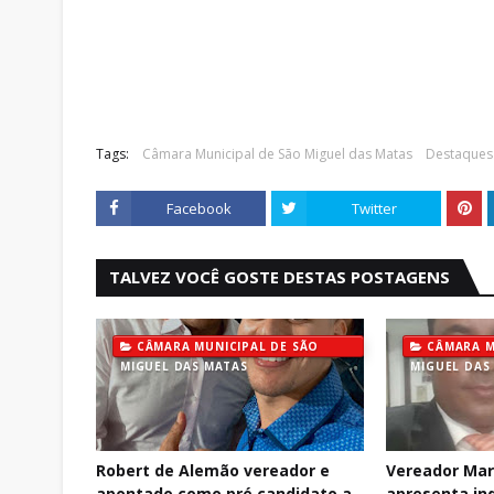
Tags:
Câmara Municipal de São Miguel das Matas
Destaques
Facebook
Twitter
TALVEZ VOCÊ GOSTE DESTAS POSTAGENS
CÂMARA MUNICIPAL DE SÃO
CÂMARA M
MIGUEL DAS MATAS
MIGUEL DAS
Robert de Alemão vereador e
Vereador Mar
apontado como pré candidato a
apresenta in