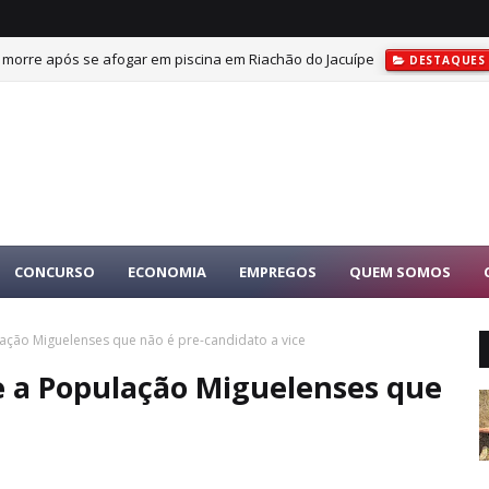
s morre após se afogar em piscina em Riachão do Jacuípe
DESTAQUES
CONCURSO
ECONOMIA
EMPREGOS
QUEM SOMOS
lação Miguelenses que não é pre-candidato a vice
ce a População Miguelenses que