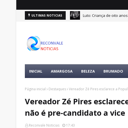
Luto: Criança de oito ano
ULTIMAS NOTICIAS
INICIAL
AMARGOSA
BELEZA
BRUMADO
Página inicial
Destaques
Vereador Zé Pires esclarece a Popu
Vereador Zé Pires esclare
não é pre-candidato a vice
Reconvale Noticias
17:43