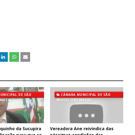
UNICIPAL DE SÃO
CÂMARA MUNICIPAL DE SÃO
 MATAS
MIGUEL DAS MATAS
quinho da Sucupira
Vereadora Ane reivindica das
dicação para que os
péssimas condições das