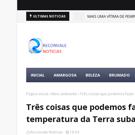
(9)
MAIS UMA VÍTIMA DE FEMIN
ULTIMAS NOTICIAS
DESTAQUES
INICIAL
AMARGOSA
BELEZA
BRUMADO
Página inicial
Meio ambiente
Três coisas que podemos fazer 
Três coisas que podemos fa
temperatura da Terra suba
Reconvale Noticias
19:34