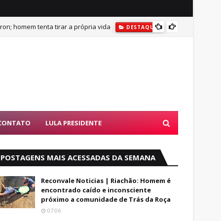
on; homem tenta tirar a própria vida
DESTAQUES
BUSCAS POR AD
DESTAQU
CONTATO
LULA PRESIDENTE
POSTAGENS MAIS ACESSADAS DA SEMANA
Reconvale Noticias | Riachão: Homem é
encontrado caído e inconsciente
próximo a comunidade de Trás da Roça
07:06