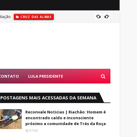
ulação
Coité:
CRUZ DAS ALMAS
emoabo
ACIDENTES
CONTATO
LULA PRESIDENTE
POSTAGENS MAIS ACESSADAS DA SEMANA
Reconvale Noticias | Riachão: Homem é
encontrado caído e inconsciente
próximo a comunidade de Trás da Roça
07:06