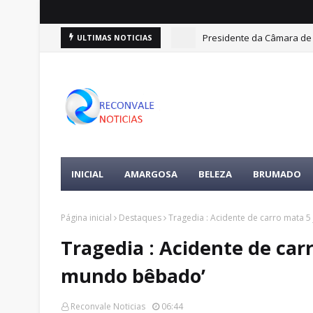
Presidente da Câmara de 
ULTIMAS NOTICIAS
Reconvale Noticias | Advo
INICIAL
AMARGOSA
BELEZA
BRUMADO
Página inicial
Destaques
Tragedia : Acidente de carro mata 
Tragedia : Acidente de carr
mundo bêbado’
Reconvale Noticias
06:44