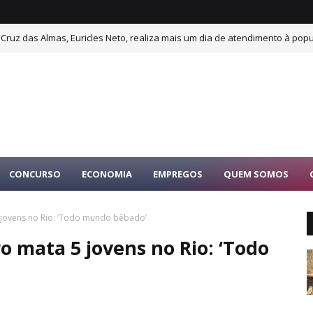
Cruz das Almas, Euricles Neto, realiza mais um dia de atendimento à pop
gado de Paulo Afonso é morto a tiros dentro de carro no interior de Jer
CONCURSO
ECONOMIA
EMPREGOS
QUEM SOMOS
5 jovens no Rio: ‘Todo mundo bêbado’
o mata 5 jovens no Rio: ‘Todo