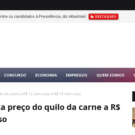
tre os candidatos à Presidência, diz AtlasIntel
DESTAQUES
CONCURSO
ECONOMIA
EMPREGOS
QUEM SOMOS
uilo da carne a R$ 12 com osso e R$ 15 sem osso
xa preço do quilo da carne a R$
so