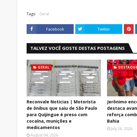
Tags:
Geral
Facebook
Twitter
TALVEZ VOCÊ GOSTE DESTAS POSTAGENS
GERAL
DESTAQU
Reconvale Noticias | Motorista
Jerônimo enc
de ônibus que saiu de São Paulo
destaca avan
para Quijingue é preso com
reforça comb
cocaína, munições e
Bahia
medicamentos
July 26, 2026
August 04, 2026