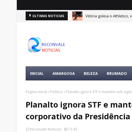
Vitória goleia o Athletico
ULTIMAS NOTICIAS
INICIAL
AMARGOSA
BELEZA
BRUMADO
Página inicial
Politica:
Planalto ignora STF e mantém sob sigil
Planalto ignora STF e mant
corporativo da Presidência
Reconvale Noticias
13:43