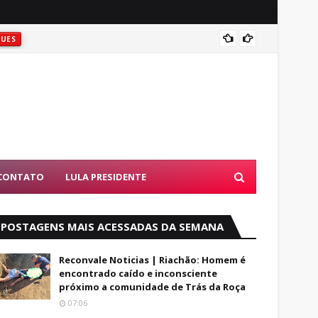
ATIRAR
UES
D
CONTATO
LULA PRESIDENTE
POSTAGENS MAIS ACESSADAS DA SEMANA
Reconvale Noticias | Riachão: Homem é
encontrado caído e inconsciente
próximo a comunidade de Trás da Roça
07:06