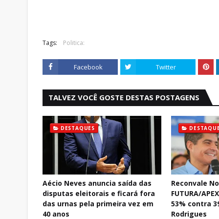
Tags:
Politica:
Facebook
Twitter
TALVEZ VOCÊ GOSTE DESTAS POSTAGENS
DESTAQUES
DESTAQU
Aécio Neves anuncia saída das
Reconvale No
disputas eleitorais e ficará fora
FUTURA/APEX:
das urnas pela primeira vez em
53% contra 3
40 anos
Rodrigues