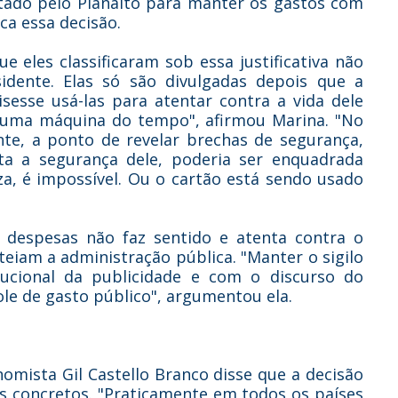
citado pelo Planalto para manter os gastos com
ca essa decisão.
 eles classificaram sob essa justificativa não
dente. Elas só são divulgadas depois que a
isesse usá-las para atentar contra a vida dele
er uma máquina do tempo", afirmou Marina. "No
te, a ponto de revelar brechas de segurança,
a a segurança dele, poderia ser enquadrada
za, é impossível. Ou o cartão está sendo usado
s despesas não faz sentido e atenta contra o
teiam a administração pública. "Manter o sigilo
tucional da publicidade e com o discurso do
le de gasto público", argumentou ela.
mista Gil Castello Branco disse que a decisão
os concretos. "Praticamente em todos os países