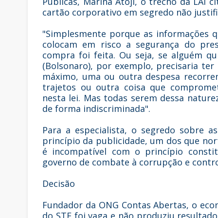
Públicas, Marina Atoji, o trecho da LAI 
cartão corporativo em segredo não justifi
"Simplesmente porque as informações que
colocam em risco a segurança do presi
compra foi feita. Ou seja, se alguém qu
(Bolsonaro), por exemplo, precisaria t
máximo, uma ou outra despesa recorren
trajetos ou outra coisa que compromet
nesta lei. Mas todas serem dessa nature
de forma indiscriminada".
Para a especialista, o segredo sobre a
princípio da publicidade, um dos que nor
é incompatível com o princípio consti
governo de combate à corrupção e contro
Decisão
Fundador da ONG Contas Abertas, o econo
do STF foi vaga e não produziu resultad