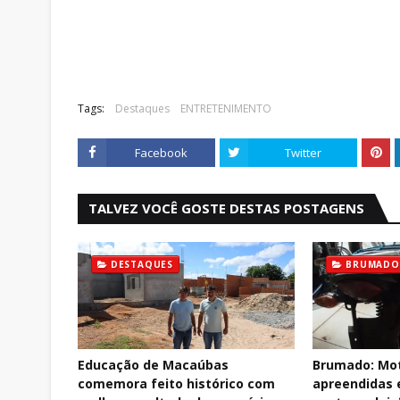
Tags:
Destaques
ENTRETENIMENTO
Facebook
Twitter
TALVEZ VOCÊ GOSTE DESTAS POSTAGENS
DESTAQUES
BRUMADO
Educação de Macaúbas
Brumado: Mot
comemora feito histórico com
apreendidas