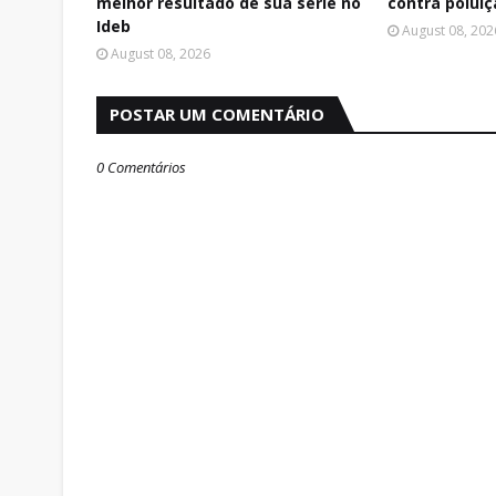
melhor resultado de sua série no
contra polui
Ideb
August 08, 202
August 08, 2026
POSTAR UM COMENTÁRIO
0 Comentários