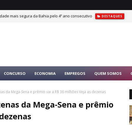
cidade mais segura da Bahia pelo 4º ano consecutivo
DESTAQUES
CONCURSO
ECONOMIA
EMPREGOS
QUEM SOMOS
nas da Mega-Sena e prêmio vai a R$ 36 milhões Veja as dezenas
zenas da Mega-Sena e prêmio
 dezenas