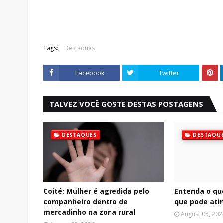
Tags:
Destaques
Facebook
Twitter
TALVEZ VOCÊ GOSTE DESTAS POSTAGENS
DESTAQUES
DESTAQU
Coité: Mulher é agredida pelo
Entenda o qu
companheiro dentro de
que pode atin
mercadinho na zona rural
August 05, 202