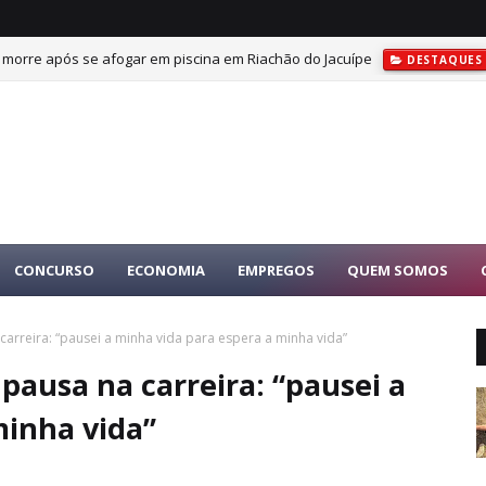
s morre após se afogar em piscina em Riachão do Jacuípe
DESTAQUES
CONCURSO
ECONOMIA
EMPREGOS
QUEM SOMOS
arreira: “pausei a minha vida para espera a minha vida”
ausa na carreira: “pausei a
minha vida”