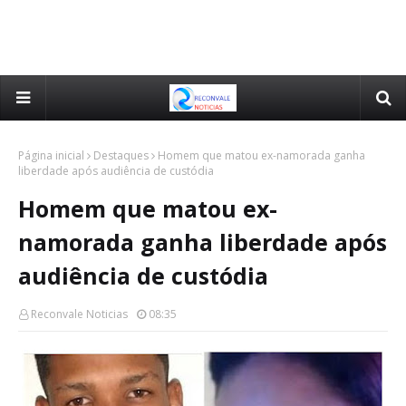
Página inicial
Destaques
Homem que matou ex-namorada ganha
liberdade após audiência de custódia
Homem que matou ex-
namorada ganha liberdade após
audiência de custódia
Reconvale Noticias
08:35