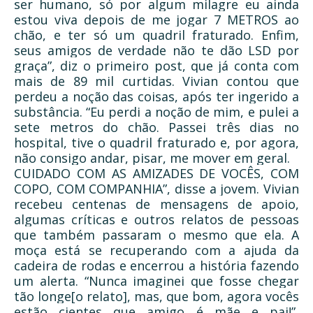
ser humano, só por algum milagre eu ainda
estou viva depois de me jogar 7 METROS ao
chão, e ter só um quadril fraturado. Enfim,
seus amigos de verdade não te dão LSD por
graça”, diz o primeiro post, que já conta com
mais de 89 mil curtidas. Vivian contou que
perdeu a noção das coisas, após ter ingerido a
substância. “Eu perdi a noção de mim, e pulei a
sete metros do chão. Passei três dias no
hospital, tive o quadril fraturado e, por agora,
não consigo andar, pisar, me mover em geral.
CUIDADO COM AS AMIZADES DE VOCÊS, COM
COPO, COM COMPANHIA”, disse a jovem. Vivian
recebeu centenas de mensagens de apoio,
algumas críticas e outros relatos de pessoas
que também passaram o mesmo que ela. A
moça está se recuperando com a ajuda da
cadeira de rodas e encerrou a história fazendo
um alerta. “Nunca imaginei que fosse chegar
tão longe[o relato], mas, que bom, agora vocês
estão cientes que amigo é mãe e pai!”,