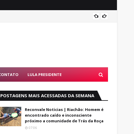
Coité:
ES
CONTATO
LULA PRESIDENTE
POSTAGENS MAIS ACESSADAS DA SEMANA
Reconvale Noticias | Riachão: Homem é
encontrado caído e inconsciente
próximo a comunidade de Trás da Roça
07:06