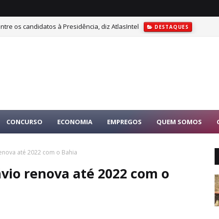
tre os candidatos à Presidência, diz AtlasIntel
DESTAQUES
do como vice de Flávio Bolsonaro para as Eleições de 2026
DESTAQU
CONCURSO
ECONOMIA
EMPREGOS
QUEM SOMOS
renova até 2022 com o Bahia
ávio renova até 2022 com o