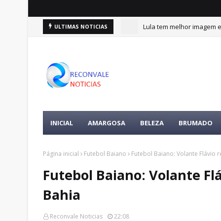
Lula tem melhor imagem en
ULTIMAS NOTICIAS
Alfredo Gaspar é anuncia
INICIAL
AMARGOSA
BELEZA
BRUMADO
Página inicial
Futebol Baiano
Futebol Baiano: Volante Flávio 
Futebol Baiano: Volante Fl
Bahia
Reconvale Noticias
22:08