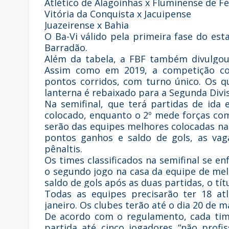
Atlético de Alagoinhas x Fluminense de Fe
Vitória da Conquista x Jacuipense
Juazeirense x Bahia
O Ba-Vi válido pela primeira fase do es
Barradão.
Além da tabela, a FBF também divulgo
Assim como em 2019, a competição co
pontos corridos, com turno único. Os q
lanterna é rebaixado para a Segunda Divi
Na semifinal, que terá partidas de ida e
colocado, enquanto o 2º mede forças co
serão das equipes melhores colocadas n
pontos ganhos e saldo de gols, as vag
pênaltis.
Os times classificados na semifinal se e
o segundo jogo na casa da equipe de m
saldo de gols após as duas partidas, o tít
Todas as equipes precisarão ter 18 at
janeiro. Os clubes terão até o dia 20 de 
De acordo com o regulamento, cada tim
partida até cinco jogadores “não profi