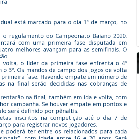
ira
tadual está marcado para o dia 1º de março, no
u o regulamento do Campeonato Baiano 2020.
ntará com uma primeira fase disputada em
uatro melhores avançam para as semifinais. O
são.
 volta, o líder da primeira fase enfrenta o 4º
m o 3º. Os mandos de campo dos jogos de volta
a primeira fase. Havendo empate em número de
as na final serão decididas nas cobranças de
nfrentarão na final, também em ida e volta, com
elhor campanha. Se houver empate em pontos e
ulo será definido por pênaltis.
letas inscritos na competição até o dia 7 de
março para registrar novos jogadores.
e poderá ter entre os relacionados para cada
ssionais”, com idade entre 16 e 20 anos. Será