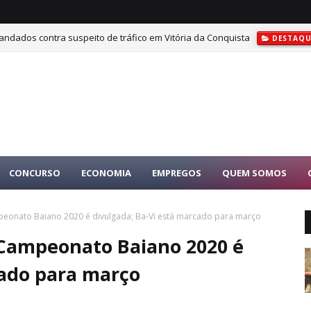
ndados contra suspeito de tráfico em Vitória da Conquista
DESTAQU
CONCURSO
ECONOMIA
EMPREGOS
QUEM SOMOS
peonato Baiano 2020 é divulgada; Ba-Vi está marcado para março
 Campeonato Baiano 2020 é
cado para março