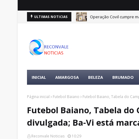
Operação Covil cumpre ma
ULTIMAS NOTICIAS
INICIAL
AMARGOSA
BELEZA
BRUMADO
Página inicial
Futebol Baiano
Futebol Baiano, Tabela do Cam
Futebol Baiano, Tabela do
divulgada; Ba-Vi está mar
Reconvale Noticias
10:29