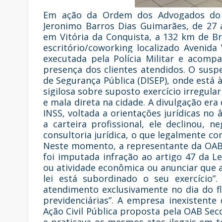
Em ação da Ordem dos Advogados do Bra
Jeronimo Barros Dias Guimarães, de 27
em Vitória da Conquista, a 132 km de B
escritório/coworking localizado Avenida
executada pela Polícia Militar e acom
presença dos clientes atendidos. O susp
de Segurança Pública (DISEP), onde está 
sigilosa sobre suposto exercício irregula
e mala direta na cidade. A divulgação er
INSS, voltada a orientações jurídicas no 
a carteira profissional, ele declinou,
consultoria jurídica, o que legalmente cons
Neste momento, a representante da OAB v
foi imputada infração ao artigo 47 da Le
ou atividade econômica ou anunciar que 
lei está subordinado o seu exercício”
atendimento exclusivamente no dia do f
previdenciárias”. A empresa inexistente 
Ação Civil Pública proposta pela OAB Secci