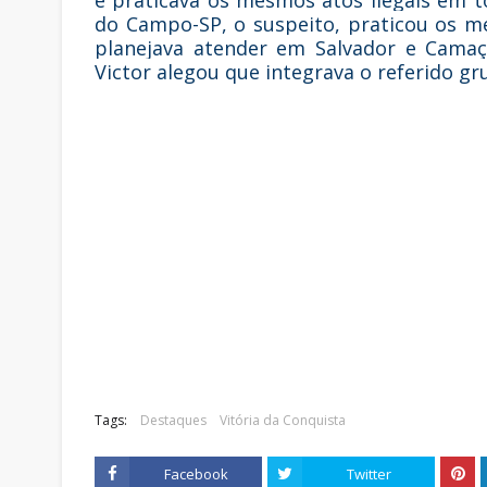
e praticava os mesmos atos ilegais em t
do Campo-SP, o suspeito, praticou os m
planejava atender em Salvador e Camaç
Victor alegou que integrava o referido gr
Tags:
Destaques
Vitória da Conquista
Facebook
Twitter