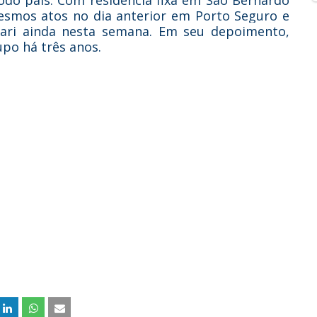
odo país. Com residência fixa em São Bernardo
esmos atos no dia anterior em Porto Seguro e
ari ainda nesta semana. Em seu depoimento,
upo há três anos.