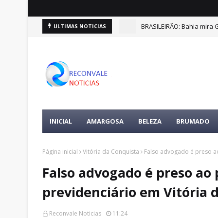
BRASILEIRÃO: Bahia mira G
ULTIMAS NOTICIAS
INICIAL
AMARGOSA
BELEZA
BRUMADO
Página inicial
Vitória da Conquista
Falso advogado é preso ao
Falso advogado é preso ao 
previdenciário em Vitória 
Reconvale Noticias
11:24