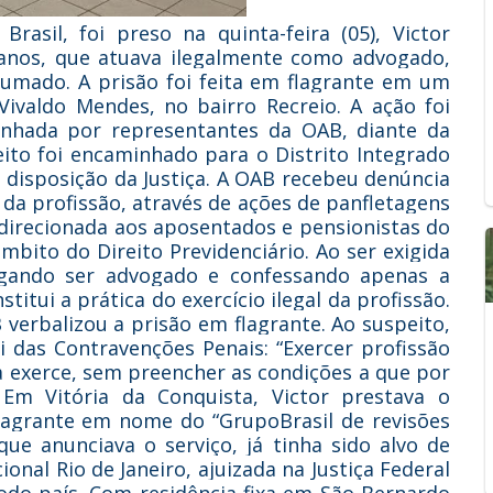
sil, foi preso na quinta-feira (05), Victor
 anos, que atuava ilegalmente como advogado,
rumado. A prisão foi feita em flagrante em um
 Vivaldo Mendes, no bairro Recreio. A ação foi
panhada por representantes da OAB, diante da
eito foi encaminhado para o Distrito Integrado
à disposição da Justiça. A OAB recebeu denúncia
r da profissão, através de ações de panfletagens
a direcionada aos aposentados e pensionistas do
âmbito do Direito Previdenciário. Ao ser exigida
 negando ser advogado e confessando apenas a
titui a prática do exercício ilegal da profissão.
erbalizou a prisão em flagrante. Ao suspeito,
i das Contravenções Penais: “Exercer profissão
a exerce, sem preencher as condições a que por
. Em Vitória da Conquista, Victor prestava o
lagrante em nome do “GrupoBrasil de revisões
que anunciava o serviço, já tinha sido alvo de
onal Rio de Janeiro, ajuizada na Justiça Federal