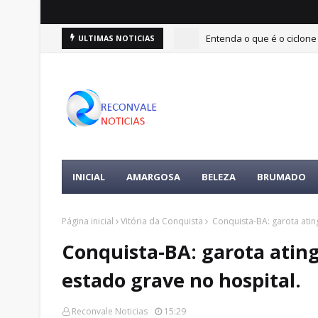
Entenda o que é o ciclone
ULTIMAS NOTICIAS
INICIAL
AMARGOSA
BELEZA
BRUMADO
Página inicial
Vitória da Conquista
Conquista-BA: garota ating
Conquista-BA: garota ating
estado grave no hospital.
Reconvale Noticias
15:29