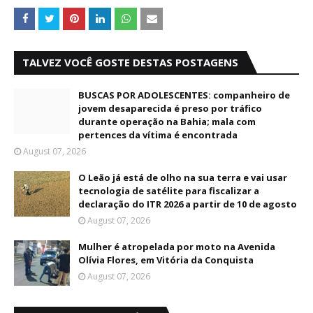
TALVEZ VOCÊ GOSTE DESTAS POSTAGENS
BUSCAS POR ADOLESCENTES: companheiro de
jovem desaparecida é preso por tráfico
durante operação na Bahia; mala com
pertences da vítima é encontrada
August 07, 2026
O Leão já está de olho na sua terra e vai usar
tecnologia de satélite para fiscalizar a
declaração do ITR 2026 a partir de 10 de agosto
August 07, 2026
Mulher é atropelada por moto na Avenida
Olívia Flores, em Vitória da Conquista
August 07, 2026