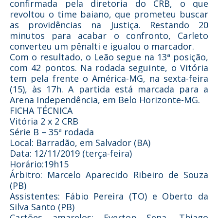
confirmada pela diretoria do CRB, o que
revoltou o time baiano, que prometeu buscar
as providências na Justiça. Restando 20
minutos para acabar o confronto, Carleto
converteu um pênalti e igualou o marcador.
Com o resultado, o Leão segue na 13ª posição,
com 42 pontos. Na rodada seguinte, o Vitória
tem pela frente o América-MG, na sexta-feira
(15), às 17h. A partida está marcada para a
Arena Independência, em Belo Horizonte-MG.
FICHA TÉCNICA
Vitória 2 x 2 CRB
Série B – 35ª rodada
Local: Barradão, em Salvador (BA)
Data: 12/11/2019 (terça-feira)
Horário:19h15
Árbitro: Marcelo Aparecido Ribeiro de Souza
(PB)
Assistentes: Fábio Pereira (TO) e Oberto da
Silva Santo (PB)
Cartões amarelos: Everton Sena, Thiago