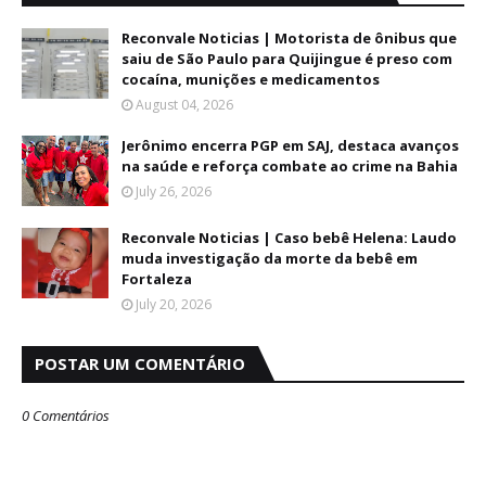
Reconvale Noticias | Motorista de ônibus que
saiu de São Paulo para Quijingue é preso com
cocaína, munições e medicamentos
August 04, 2026
Jerônimo encerra PGP em SAJ, destaca avanços
na saúde e reforça combate ao crime na Bahia
July 26, 2026
Reconvale Noticias | Caso bebê Helena: Laudo
muda investigação da morte da bebê em
Fortaleza
July 20, 2026
POSTAR UM COMENTÁRIO
0 Comentários