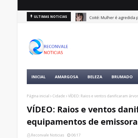
Coité: Mulher é agredida
ULTIMAS NOTICIAS
INICIAL
AMARGOSA
BELEZA
BRUMADO
Página inicial
Cidade
VÍDEO: Raios e ventos danificaram ár
VÍDEO: Raios e ventos dani
equipamentos de emissora
Reconvale Noticias
06:17