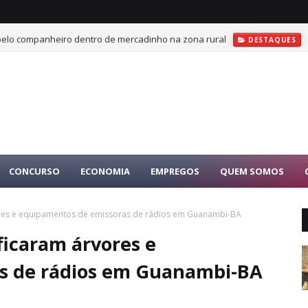
 pelo companheiro dentro de mercadinho na zona rural
DESTAQUES
CONCURSO
ECONOMIA
EMPREGOS
QUEM SOMOS
vores e equipamentos de emissoras de rádios em Guanambi-BA
ficaram árvores e
s de rádios em Guanambi-BA