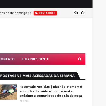
des neste domingo (9)
MAIS U
DESTAQUES
CONTATO
LULA PRESIDENTE
POSTAGENS MAIS ACESSADAS DA SEMANA
Reconvale Noticias | Riachão: Homem é
encontrado caído e inconsciente
próximo a comunidade de Trás da Roça
07:06