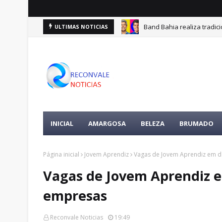
Band Bahia realiza tradic
ULTIMAS NOTICIAS
INICIAL
AMARGOSA
BELEZA
BRUMADO
Página inicial
Jovem Aprendiz
Vagas de Jovem Aprendiz em d
Vagas de Jovem Aprendiz 
empresas
Reconvale Noticias
19:49