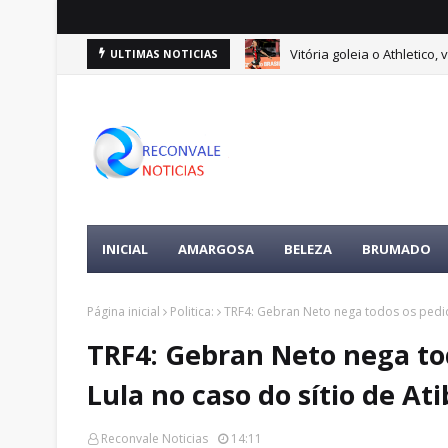
Vitória goleia o Athletico
ULTIMAS NOTICIAS
INICIAL
AMARGOSA
BELEZA
BRUMADO
Página inicial
Politica:
TRF4: Gebran Neto nega todos os pedid
TRF4: Gebran Neto nega to
Lula no caso do sítio de Ati
Reconvale Noticias
14:11