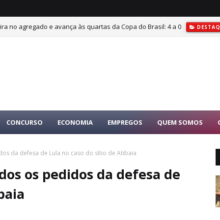
, vira no agregado e avança às quartas da Copa do Brasil: 4 a 0
DESTAQ
CONCURSO
ECONOMIA
EMPREGOS
QUEM SOMOS
os da defesa de Lula no caso do sítio de Atibaia
dos os pedidos da defesa de
baia