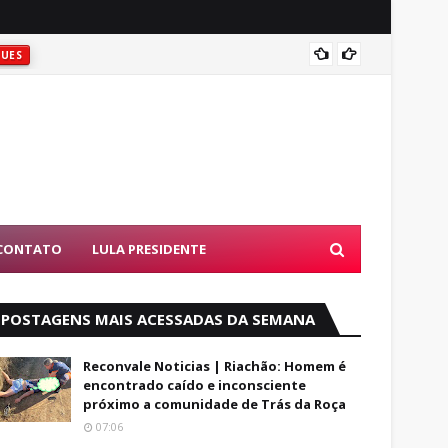
ATIRAR
UES
D
CONTATO
LULA PRESIDENTE
POSTAGENS MAIS ACESSADAS DA SEMANA
Reconvale Noticias | Riachão: Homem é
encontrado caído e inconsciente
próximo a comunidade de Trás da Roça
07:06