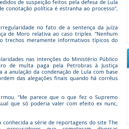
didos de suspeição feitos pela defesa de Lula
de conotação política é estranha ao processo”,
irregularidade no fato de a sentença da juíza
ça de Moro relativa ao caso triplex. “Nenhum
ão trechos meramente informativos típicos do
ridades nas intenções do Ministério Público
iro de multa paga pela Petrobras à Justiça
ia a anulação da condenação de Lula com base
rdem das alegações finais quando há corréus
irmou. “Me parece que o que fez o Supremo
ual que só poderia valer com efeito ex nunc,
u conhecida a série de reportagens do site The
re procuradores que cometeram diversas