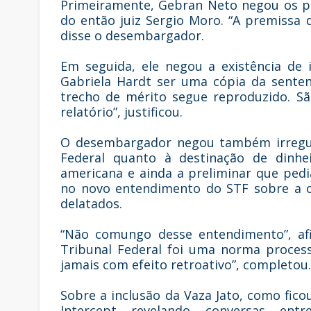
Primeiramente, Gebran Neto negou os pe
do então juiz Sergio Moro. “A premissa 
disse o desembargador.
Em seguida, ele negou a existência de 
Gabriela Hardt ser uma cópia da senten
trecho de mérito segue reproduzido. S
relatório”, justificou.
O desembargador negou também irregula
Federal quanto à destinação de dinhe
americana e ainda a preliminar que ped
no novo entendimento do STF sobre a o
delatados.
“Não comungo desse entendimento”, af
Tribunal Federal foi uma norma process
jamais com efeito retroativo”, completou.
Sobre a inclusão da Vaza Jato, como fico
Intercept revelando conversas ent