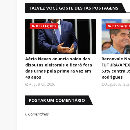
TALVEZ VOCÊ GOSTE DESTAS POSTAGENS
DESTAQUES
DESTAQU
Aécio Neves anuncia saída das
Reconvale No
disputas eleitorais e ficará fora
FUTURA/APEX:
das urnas pela primeira vez em
53% contra 3
40 anos
Rodrigues
August 05, 2026
August 03, 202
POSTAR UM COMENTÁRIO
0 Comentários