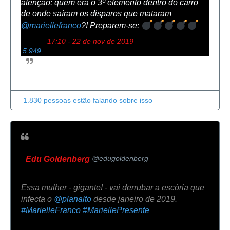
atenção: quem era o 3º elemento dentro do carro 
de onde saíram os disparos que mataram 
@
mariellefranco
?! Preparem-se: 
17:10 - 22 de nov de 2019
I
5.949
n
f
o
r
m
a
1.830 pessoas estão falando sobre isso
ç
õ
e
s
e
@edugoldenberg
p
Edu Goldenberg
r
i
Essa mulher - gigante! - vai derrubar a escória que 
v
a
infecta o 
@
planalto
 desde janeiro de 2019. 
c
#
MarielleFranco
#
MariellePresente
i
d