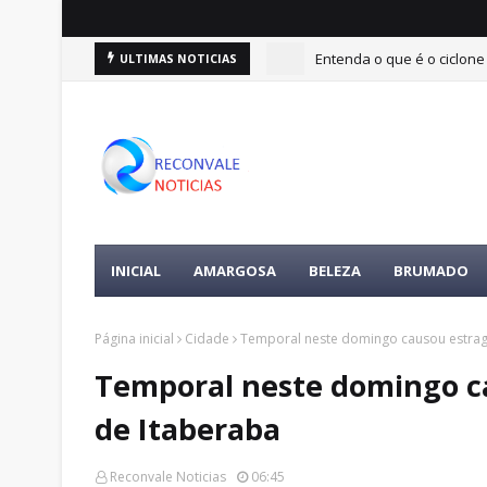
Entenda o que é o ciclone
ULTIMAS NOTICIAS
INICIAL
AMARGOSA
BELEZA
BRUMADO
Página inicial
Cidade
Temporal neste domingo causou estrag
Temporal neste domingo c
de Itaberaba
Reconvale Noticias
06:45