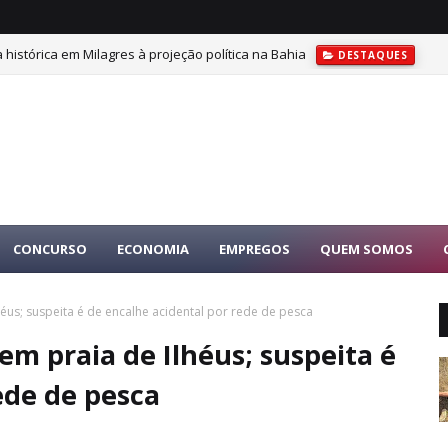
a histórica em Milagres à projeção política na Bahia
DESTAQUES
CONCURSO
ECONOMIA
EMPREGOS
QUEM SOMOS
éus; suspeita é de encalhe acidental por rede de pesca
m praia de Ilhéus; suspeita é
ede de pesca