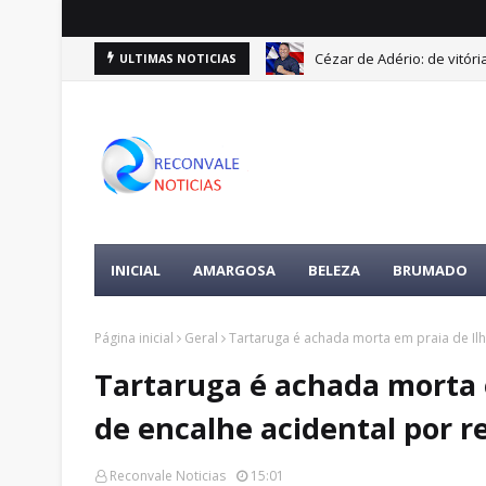
Cézar de Adério: de vitóri
ULTIMAS NOTICIAS
INICIAL
AMARGOSA
BELEZA
BRUMADO
Página inicial
Geral
Tartaruga é achada morta em praia de Ilh
Tartaruga é achada morta e
de encalhe acidental por r
Reconvale Noticias
15:01