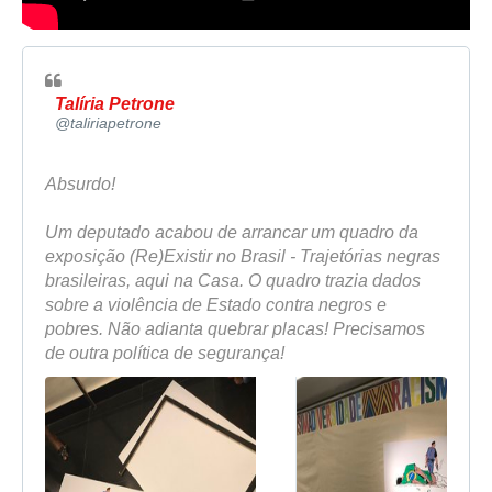
Talíria Petrone
✔
@taliriapetrone
Absurdo!
Um deputado acabou de arrancar um quadro da 
exposição (Re)Existir no Brasil - Trajetórias negras 
brasileiras, aqui na Casa. O quadro trazia dados 
sobre a violência de Estado contra negros e 
pobres. Não adianta quebrar placas! Precisamos 
de outra política de segurança!