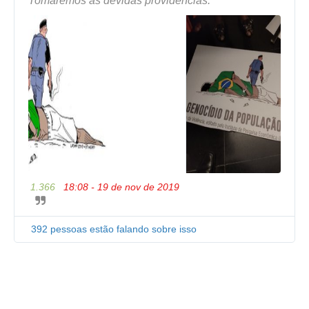
Tomaremos as devidas providências.
c
i
d
a
d
e
n
o
T
w
i
t
t
e
1.366
18:08 - 19 de nov de 2019
I
r
n
A
f
d
o
392 pessoas estão falando sobre isso
s
r
m
a
ç
õ
e