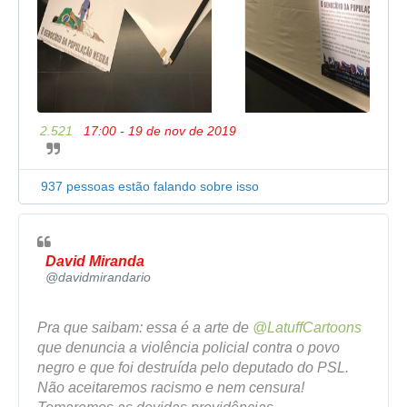
2.521
17:00 - 19 de nov de 2019
I
n
f
o
937 pessoas estão falando sobre isso
r
m
a
ç
David Miranda
õ
✔
@davidmirandario
e
s
e
Pra que saibam: essa é a arte de 
@
LatuffCartoons
p
que denuncia a violência policial contra o povo 
r
negro e que foi destruída pelo deputado do PSL. 
i
Não aceitaremos racismo e nem censura! 
v
a