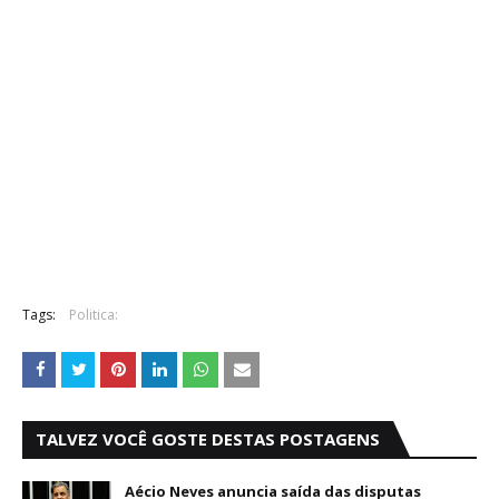
s
e
p
r
i
v
a
c
i
d
a
d
e
n
o
Tags:
Politica:
T
w
i
t
t
TALVEZ VOCÊ GOSTE DESTAS POSTAGENS
e
r
A
Aécio Neves anuncia saída das disputas