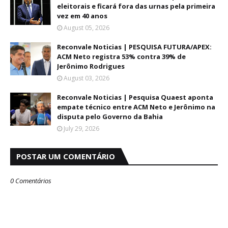
d
eleitorais e ficará fora das urnas pela primeira
s
vez em 40 anos
August 05, 2026
Reconvale Noticias | PESQUISA FUTURA/APEX:
ACM Neto registra 53% contra 39% de
Jerônimo Rodrigues
August 03, 2026
Reconvale Noticias | Pesquisa Quaest aponta
empate técnico entre ACM Neto e Jerônimo na
disputa pelo Governo da Bahia
July 29, 2026
POSTAR UM COMENTÁRIO
0 Comentários