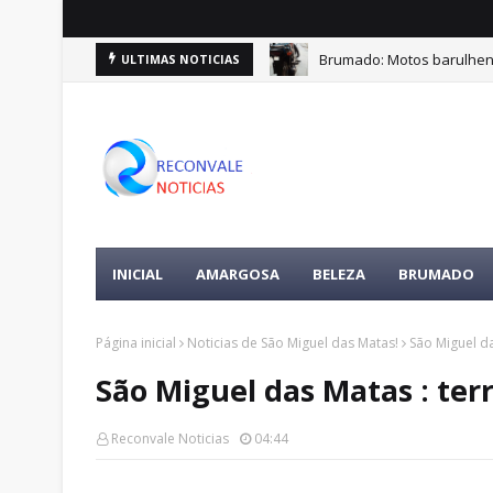
Brumado: Motos barulhen
ULTIMAS NOTICIAS
INICIAL
AMARGOSA
BELEZA
BRUMADO
Página inicial
Noticias de São Miguel das Matas!
São Miguel da
São Miguel das Matas : ter
Reconvale Noticias
04:44