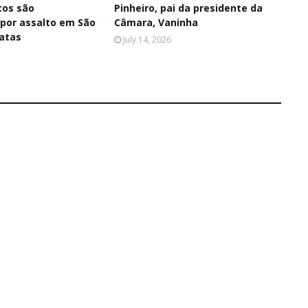
tos são
Pinheiro, pai da presidente da
 por assalto em São
Câmara, Vaninha
atas
July 14, 2026