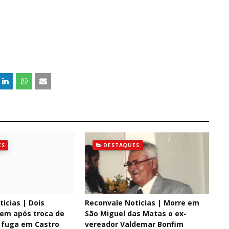
ES
DESTAQUES
icias | Dois
Reconvale Noticias | Morre em
em após troca de
São Miguel das Matas o ex-
e fuga em Castro
vereador Valdemar Bonfim