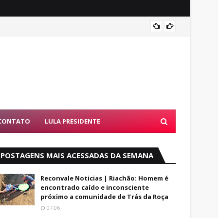
Coité:
ES
CONTATO
LULA PRESIDENTE
POSTAGENS MAIS ACESSADAS DA SEMANA
Reconvale Noticias | Riachão: Homem é
encontrado caído e inconsciente
próximo a comunidade de Trás da Roça
07:06