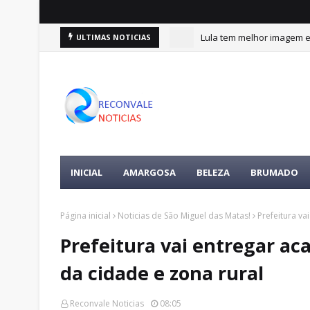
Lula tem melhor imagem en
ULTIMAS NOTICIAS
Alfredo Gaspar é anuncia
INICIAL
AMARGOSA
BELEZA
BRUMADO
Página inicial
Noticias de São Miguel das Matas!
Prefeitura va
Prefeitura vai entregar aca
da cidade e zona rural
Reconvale Noticias
08:05