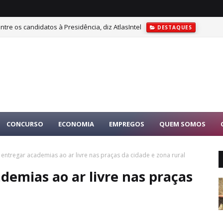
tre os candidatos à Presidência, diz AtlasIntel
DESTAQUES
do como vice de Flávio Bolsonaro para as Eleições de 2026
DESTAQU
CONCURSO
ECONOMIA
EMPREGOS
QUEM SOMOS
i entregar academias ao ar livre nas praças da cidade e zona rural
demias ao ar livre nas praças