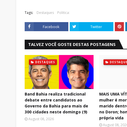
Tags:
Destaques
Politica:
Facebook
Twitter
TALVEZ VOCÊ GOSTE DESTAS POSTAGENS
DESTAQUES
DESTAQU
Band Bahia realiza tradicional
MAIS UMA VÍT
debate entre candidatos ao
mulher é mor
Governo da Bahia para mais de
marido dentr
300 cidades neste domingo (9)
no Doron; ho
própria vida
August 08, 2026
August 08, 202