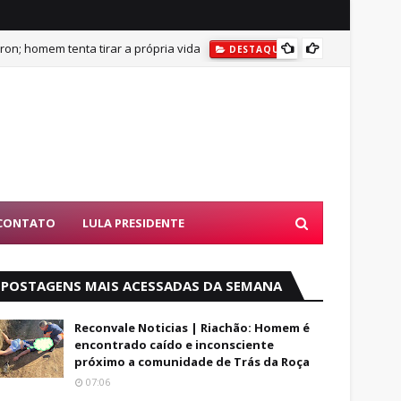
on; homem tenta tirar a própria vida
DESTAQUES
BUSCAS POR AD
DESTAQU
CONTATO
LULA PRESIDENTE
POSTAGENS MAIS ACESSADAS DA SEMANA
Reconvale Noticias | Riachão: Homem é
encontrado caído e inconsciente
próximo a comunidade de Trás da Roça
07:06