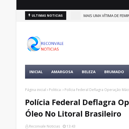
(9)
MAIS UMA VÍTIMA DE FEMIN
ULTIMAS NOTICIAS
DESTAQUES
INICIAL
AMARGOSA
BELEZA
BRUMADO
Página inicial
Politica:
Polícia Federal Deflagra Operação Mácul
Polícia Federal Deflagra O
Óleo No Litoral Brasileiro
Reconvale Noticias
13:43