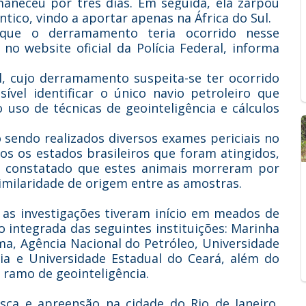
aneceu por três dias. Em seguida, ela zarpou
tico, vindo a aportar apenas na África do Sul.
 que o derramamento teria ocorrido nesse
 website oficial da Polícia Federal, informa
al, cujo derramamento suspeita-se ter ocorrido
sível identificar o único navio petroleiro que
 uso de técnicas de geointeligência e cálculos
o sendo realizados diversos exames periciais no
os os estados brasileiros que foram atingidos,
 constatado que estes animais morreram por
similaridade de origem entre as amostras.
, as investigações tiveram início em meados de
integrada das seguintes instituições: Marinha
ama, Agência Nacional do Petróleo, Universidade
lia e Universidade Estadual do Ceará, além do
ramo de geointeligência.
a e apreensão na cidade do Rio de Janeiro,