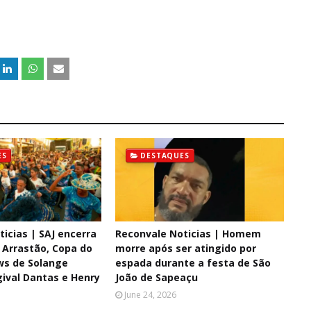
ES
DESTAQUES
icias | SAJ encerra
Reconvale Noticias | Homem
 Arrastão, Copa do
morre após ser atingido por
ws de Solange
espada durante a festa de São
gival Dantas e Henry
João de Sapeaçu
June 24, 2026