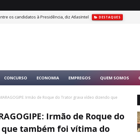
tre os candidatos à Presidência, diz AtlasIntel
DESTAQUES
CONCURSO
ECONOMIA
EMPREGOS
QUEM SOMOS
 MARAGOGIPE: Irmão de Roque do Trator grava vídeo dizendo que
ARAGOGIPE: Irmão de Roque do
o que também foi vítima do