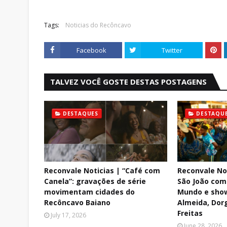
Tags:
Noticias do Recôncavo
Facebook
Twitter
TALVEZ VOCÊ GOSTE DESTAS POSTAGENS
DESTAQUES
DESTAQU
Reconvale Noticias | “Café com
Reconvale Not
Canela”: gravações de série
São João com
movimentam cidades do
Mundo e sho
Recôncavo Baiano
Almeida, Dor
Freitas
July 17, 2026
June 28, 2026