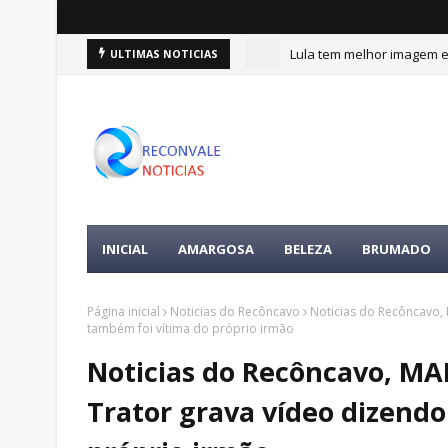
Lula tem melhor imagem en
ULTIMAS NOTICIAS
INICIAL
AMARGOSA
BELEZA
BRUMADO
Página inicial
Noticias do Recôncavo
Noticias do Recôncavo,
também foi vítima do próprio irmão
Noticias do Recôncavo, M
Trator grava vídeo dizend