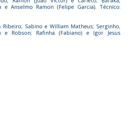
aldo, Ramon (João Victor) e Carleto; Baraka,
 e Anselmo Ramon (Felipe Garcia). Técnico:
 Ribeiro, Sabino e William Matheus; Serginho,
) e Robson; Rafinha (Fabiano) e Igor Jesus