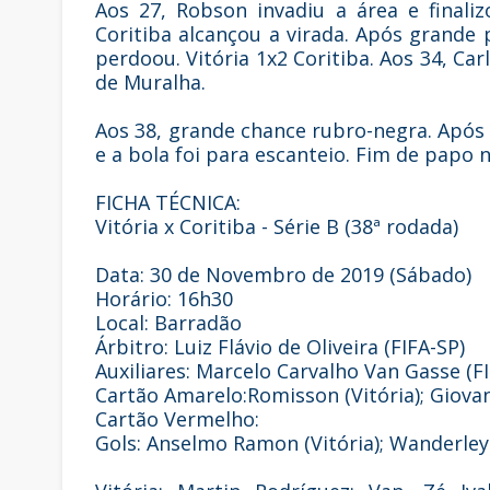
Aos 27, Robson invadiu a área e final
Coritiba alcançou a virada. Após grande
perdoou. Vitória 1x2 Coritiba. Aos 34, C
de Muralha.
Aos 38, grande chance rubro-negra. Após
e a bola foi para escanteio. Fim de papo 
FICHA TÉCNICA:
Vitória x Coritiba - Série B (38ª rodada)
Data: 30 de Novembro de 2019 (Sábado)
Horário: 16h30
Local: Barradão
Árbitro: Luiz Flávio de Oliveira (FIFA-SP)
Auxiliares: Marcelo Carvalho Van Gasse (F
Cartão Amarelo:Romisson (Vitória); Giovan
Cartão Vermelho:
Gols: Anselmo Ramon (Vitória); Wanderley 