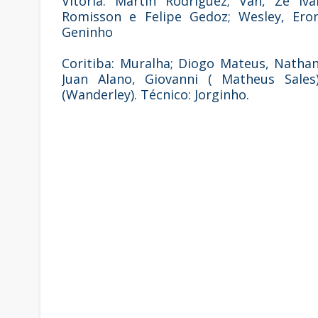
Vitória: Martin Rodríguez; Van, Zé Iv
Romisson e Felipe Gedoz; Wesley, Eron
Geninho
Coritiba: Muralha; Diogo Mateus, Nathan
Juan Alano, Giovanni ( Matheus Sales
(Wanderley). Técnico: Jorginho.