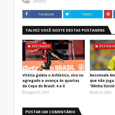
Tags:
ESPORTE
Facebook
Twitter
TALVEZ VOCÊ GOSTE DESTAS POSTAGENS
DESTAQUES
DESTAQU
Vitória goleia o Athletico, vira no
Reconvale No
agregado e avança às quartas
que não joga 
da Copa do Brasil: 4 a 0
“Minha históri
August 07, 2026
July 30, 2026
POSTAR UM COMENTÁRIO