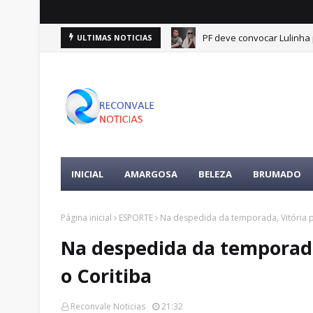
PF deve convocar Lulinha
ULTIMAS NOTICIAS
INICIAL
AMARGOSA
BELEZA
BRUMADO
Página inicial
ESPORTE
Na despedida da temporada, Vitória p
Na despedida da temporada
o Coritiba
Reconvale Noticias
21:32