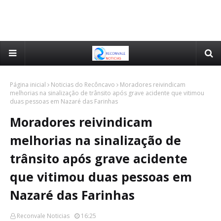
Página inicial
Noticias do Recôncavo
Moradores reivindicam
melhorias na sinalização de trânsito após grave acidente que vitimou
duas pessoas em Nazaré das Farinhas
Moradores reivindicam
melhorias na sinalização de
trânsito após grave acidente
que vitimou duas pessoas em
Nazaré das Farinhas
Reconvale Noticias
16:25