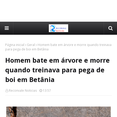
Página inicial
Geral
Homem bate em árvore e morre quando treinava
para pega de boi em Betânia
Homem bate em árvore e morre
quando treinava para pega de
boi em Betânia
Reconvale Noticias
13:57