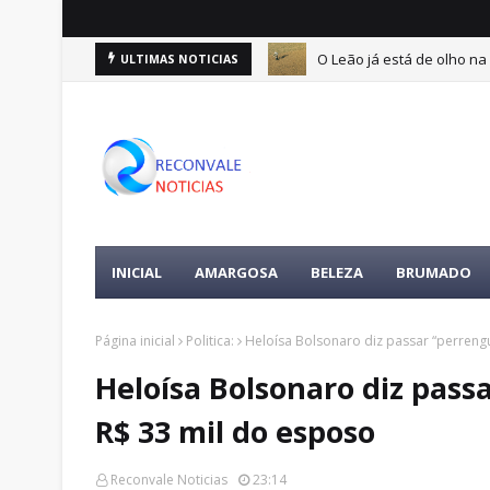
O Leão já está de olho na 
ULTIMAS NOTICIAS
ertences da vítima é encontrada
INICIAL
AMARGOSA
BELEZA
BRUMADO
Página inicial
Politica:
Heloísa Bolsonaro diz passar “perreng
Heloísa Bolsonaro diz pass
R$ 33 mil do esposo
Reconvale Noticias
23:14