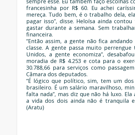
sempre esse. Eu também faço escolhas co
francesinha por R$ 60. Eu achei carís
mereça. Tudo bem, é o trabalho dela, el
pagar isso”, disse. Heloísa ainda conto
gastar durante a semana. Sem trabalhar
financeira.
“Então assim, a gente não fica andando d
classe. A gente passa muito perrengue
Unidos, a gente economiza”, desabafou
moradia de R$ 4.253 e cota para o exer
30.788,66 para serviços como passagem
Câmara dos deputados.
“É lógico que político, sim, tem um dos
brasileiro. É um salário maravilhoso, mi
falta nada”, mas diz que não há luxo. El
a vida dos dois ainda não é tranquila e
(Aratu)