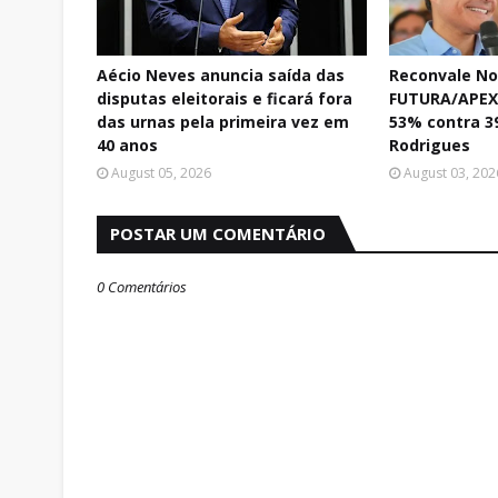
Aécio Neves anuncia saída das
Reconvale No
disputas eleitorais e ficará fora
FUTURA/APEX:
das urnas pela primeira vez em
53% contra 3
40 anos
Rodrigues
August 05, 2026
August 03, 202
POSTAR UM COMENTÁRIO
0 Comentários