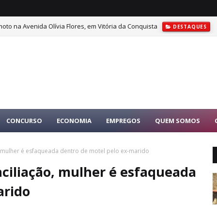
oto na Avenida Olívia Flores, em Vitória da Conquista
DESTAQUES
CONCURSO
ECONOMIA
EMPREGOS
QUEM SOMOS
 mulher é esfaqueada dentro de motel pelo ex-marido
ciliação, mulher é esfaqueada
arido