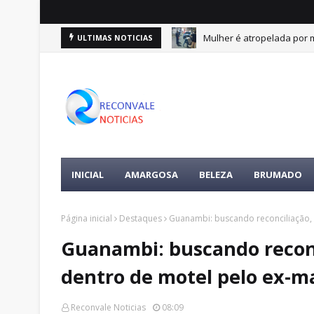
e 10 de agosto
Mulher é atropelada por m
ULTIMAS NOTICIAS
DESTAQUES
INICIAL
AMARGOSA
BELEZA
BRUMADO
Página inicial
Destaques
Guanambi: buscando reconciliação,
Guanambi: buscando recon
dentro de motel pelo ex-m
Reconvale Noticias
08:09