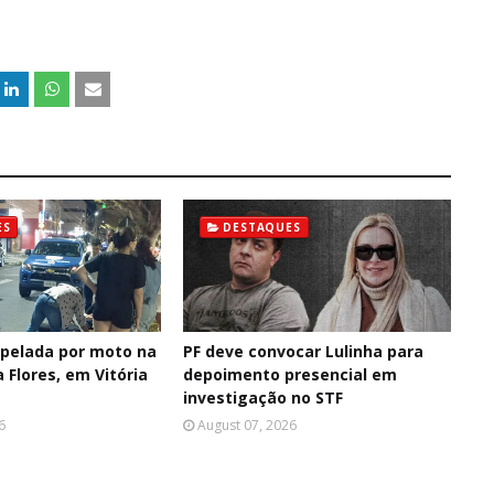
ES
DESTAQUES
opelada por moto na
PF deve convocar Lulinha para
a Flores, em Vitória
depoimento presencial em
investigação no STF
6
August 07, 2026