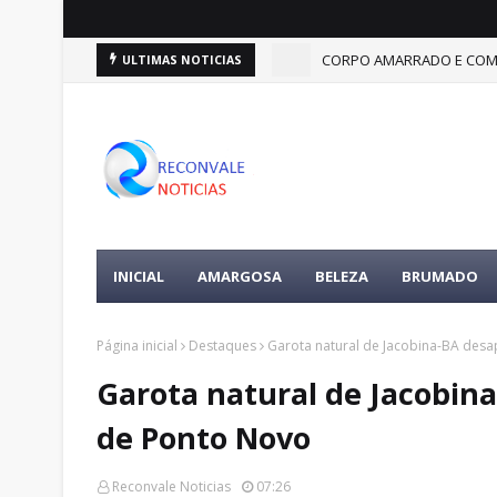
CORPO AMARRADO E COM F
ULTIMAS NOTICIAS
INICIAL
AMARGOSA
BELEZA
BRUMADO
Página inicial
Destaques
Garota natural de Jacobina-BA des
Garota natural de Jacobin
de Ponto Novo
Reconvale Noticias
07:26