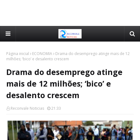
Página inicial
ECONOMIA
Drama do desemprego atinge mais de 12
milhões; ‘bico’ e desalento crescem
Drama do desemprego atinge
mais de 12 milhões; ‘bico’ e
desalento crescem
Reconvale Noticias
21:33